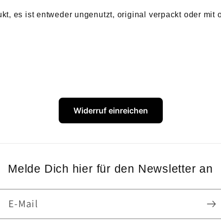
mit
mit
, es ist entweder ungenutzt, original verpackt oder mit or
Original-
Original-
Etikett
Etikett
Widerruf einreichen
Melde Dich hier für den Newsletter an
E-Mail