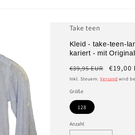
Take teen
Kleid - take-teen-la
kariert - mit Original
Normaler
Verkauf
€19,00
€39,95 EUR
Preis
Inkl. Steuern.
Versand
wird be
Größe
128
Anzahl