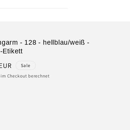
ngarm - 128 - hellblau/weiß -
-Etikett
spreis
 EUR
Sale
im Checkout berechnet