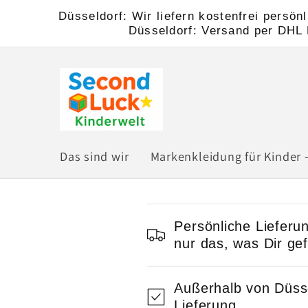
Direkt
Düsseldorf: Wir liefern kostenfrei persö
zum
Düsseldorf: Versand per DHL K
Inhalt
Das sind wir
Markenkleidung für Kinder -
E
Persönliche Liefer
i
nur das, was Dir gefä
n
Außerhalb von Düsse
k
Lieferung