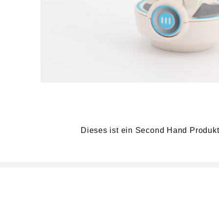
h
a
l
t
Medien
1
in
Modal
öffnen
Dieses ist ein Second Hand Produkt,