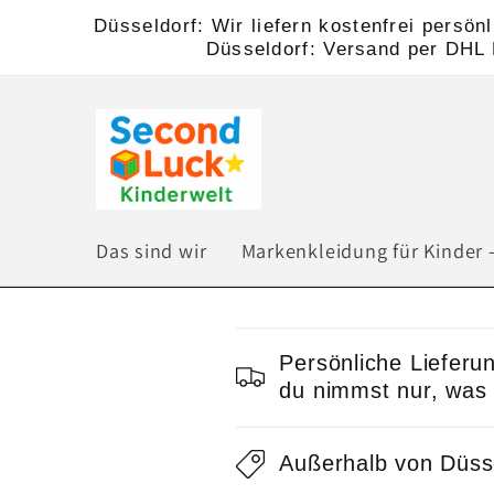
Direkt
Düsseldorf: Wir liefern kostenfrei persö
zum
Düsseldorf: Versand per DHL K
Inhalt
Das sind wir
Markenkleidung für Kinder -
E
Persönliche Lieferu
i
du nimmst nur, was D
n
Außerhalb von Düsse
k