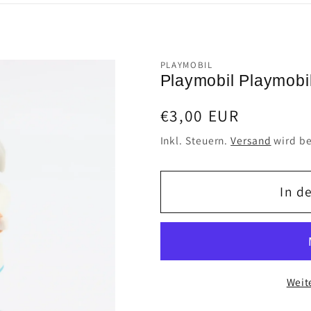
PLAYMOBIL
Playmobil Playmobil
Normaler
€3,00 EUR
Preis
Inkl. Steuern.
Versand
wird be
In d
Weit