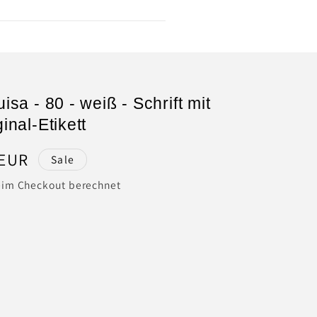
isa - 80 - weiß - Schrift mit
inal-Etikett
spreis
 EUR
Sale
im Checkout berechnet