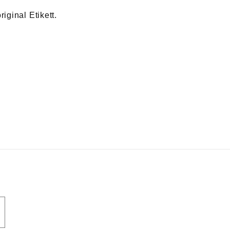
iginal Etikett.
on-