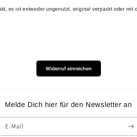
mit
mit
, es ist entweder ungenutzt, original verpackt oder mit or
Applikation-
Applikati
mit
mit
Original-
Original-
Etikett
Etikett
Widerruf einreichen
Melde Dich hier für den Newsletter an
E-Mail