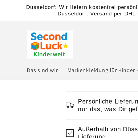
Direkt
Düsseldorf: Wir liefern kostenfrei persö
zum
Düsseldorf: Versand per DHL K
Inhalt
Das sind wir
Markenkleidung für Kinder -
E
Persönliche Liefer
i
nur das, was Dir gefä
n
Außerhalb von Düsse
k
Lieferung