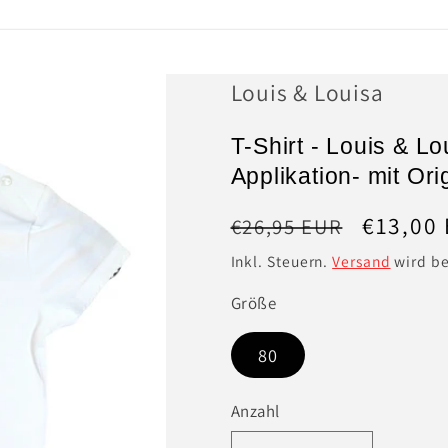
Louis & Louisa
T-Shirt - Louis & Lou
Applikation- mit Orig
Normaler
Verkauf
€13,00
€26,95 EUR
Preis
Inkl. Steuern.
Versand
wird be
Größe
80
Anzahl